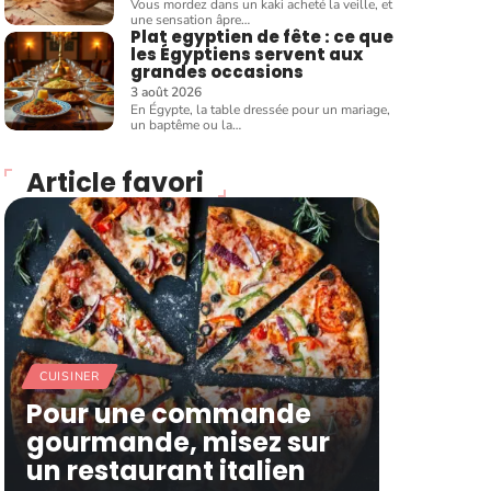
Vous mordez dans un kaki acheté la veille, et
une sensation âpre
…
Plat egyptien de fête : ce que
les Égyptiens servent aux
grandes occasions
3 août 2026
En Égypte, la table dressée pour un mariage,
un baptême ou la
…
Article favori
CUISINER
Pour une commande
gourmande, misez sur
un restaurant italien