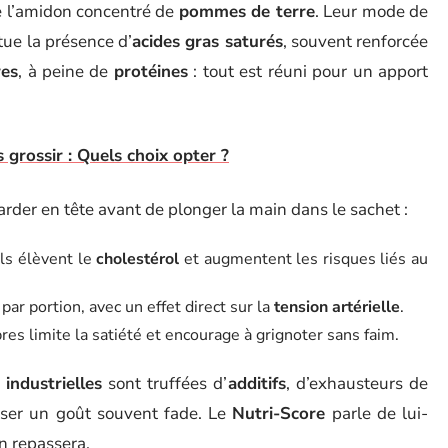
 l’amidon concentré de
pommes de terre
. Leur mode de
tue la présence d’
acides gras saturés
, souvent renforcée
res
, à peine de
protéines
: tout est réuni pour un apport
 grossir : Quels choix opter ?
garder en tête avant de plonger la main dans le sachet :
ils élèvent le
cholestérol
et augmentent les risques liés au
ar portion, avec un effet direct sur la
tension artérielle
.
bres limite la satiété et encourage à grignoter sans faim.
 industrielles
sont truffées d’
additifs
, d’exhausteurs de
nser un goût souvent fade. Le
Nutri-Score
parle de lui-
n repassera.