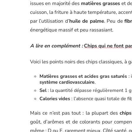
issues en majorité des
matières grasses
et de
cuisson, la friture à haute température, accen
par l’utilisation d’
huile de palme
. Peu de
fib
énergétique massif et peu rassasiant.
A lire en complément :
Chips qui ne font pas
Voici les points noirs des chips classiques, à 
Matières grasses et acides gras saturés
: 
système cardiovasculaire
.
Sel
: la quantité dépasse régulièrement 1 g p
Calories vides
: l’absence quasi totale de fi
Mais ce n’est pas tout : la plupart des
chips
goût, d’arômes et de colorants pour compe
même : D ou E, rarement mieux. Côté santé, o