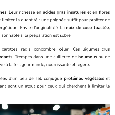
ines
. Leur richesse en
acides gras insaturés
et en fibres
limiter la quantité : une poignée suffit pour profiter de
ergétique. Envie d’originalité ? La
noix de coco toastée
,
isonnable si la préparation est sobre.
arottes, radis, concombre, céleri. Ces légumes crus
ydants
. Trempés dans une cuillerée de
houmous
ou de
tive à la fois gourmande, nourrissante et légère.
rées d’un peu de sel, conjugue
protéines végétales
et
iant sont un atout pour ceux qui cherchent à limiter le