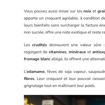
Vous pouvez aussi miser sur les
noix
et
gra
apporte un croquant agréable, à condition de 
leurs bienfaits sans surcharger la facture én
non sucrée, offre une note exotique et reste ra
Les
crudités
demeurent une valeur sûre : c
regorgent de
vitamines
,
minéraux
et
antiox
fromage blanc
allégé, ils offrent une alterna
L’
edamame
, fèves de soja vapeur, saupoud
fibres
. Leur croquant et leur pouvoir rassas
grignotage tout en maîtrisant leur poids.