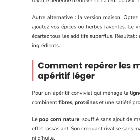
texture aérienne n’enlève rien à leur pouvoir r
Autre alternative : la version maison. Opte
ajoutez vos épices ou herbes favorites. Le v
écartez tous les additifs superflus. Résultat 
ingrédients.
Comment repérer les me
apéritif léger
Pour un apéritif convivial qui ménage la
lign
combinent
fibres
,
protéines
et une satiété prol
Le
pop corn nature
, soufflé sans ajout de ma
effet rassasiant. Son croquant rivalise sans m
ni d’huile.