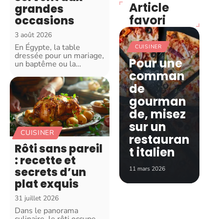
Article
grandes
favori
occasions
3 août 2026
En Égypte, la table
CUISINER
dressée pour un mariage,
Pour une
un baptême ou la
…
comman
de
gourman
de, misez
sur un
CUISINER
restauran
Rôti sans pareil
t italien
: recette et
11 mars 2026
secrets d’un
plat exquis
31 juillet 2026
Dans le panorama