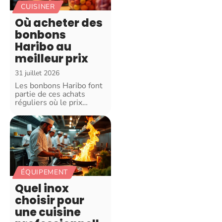
CUISINER
Où acheter des
bonbons
Haribo au
meilleur prix
31 juillet 2026
Les bonbons Haribo font
partie de ces achats
réguliers où le prix
…
ÉQUIPEMENT
Quel inox
choisir pour
une cuisine