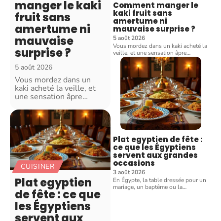
manger le kaki
Comment manger le
kaki fruit sans
fruit sans
amertume ni
amertume ni
mauvaise surprise ?
mauvaise
5 août 2026
Vous mordez dans un kaki acheté la
surprise ?
veille, et une sensation âpre
…
5 août 2026
Vous mordez dans un
kaki acheté la veille, et
une sensation âpre
…
Plat egyptien de fête :
ce que les Égyptiens
servent aux grandes
occasions
CUISINER
3 août 2026
Plat egyptien
En Égypte, la table dressée pour un
mariage, un baptême ou la
…
de fête : ce que
les Égyptiens
servent aux