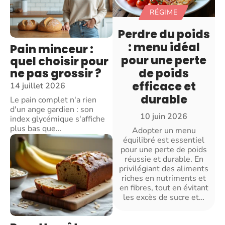
RÉGIME
Perdre du poids
: menu idéal
Pain minceur :
pour une perte
quel choisir pour
ne pas grossir ?
de poids
efficace et
14 juillet 2026
durable
Le pain complet n'a rien
d'un ange gardien : son
10 juin 2026
index glycémique s'affiche
plus bas que
…
Adopter un menu
équilibré est essentiel
pour une perte de poids
réussie et durable. En
privilégiant des aliments
riches en nutriments et
en fibres, tout en évitant
les excès de sucre et
…