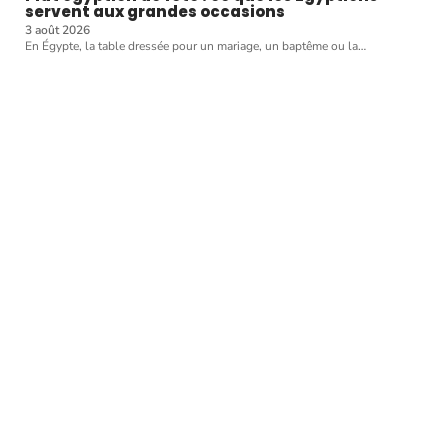
servent aux grandes occasions
3 août 2026
En Égypte, la table dressée pour un mariage, un baptême ou la
…
Article favori
CUISINER
Pour une commande
gourmande, misez sur un
restaurant italien
11 mars 2026