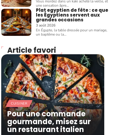
Vous mordez dans un kaki acheté la veille, et
une sensation âpre
…
Plat egyptien de fête : ce que
les Égyptiens servent aux
grandes occasions
3 août 2026
En Égypte, la table dressée pour un mariage,
un baptême ou la
…
Article favori
CUISINER
Pour une commande
gourmande, misez sur
un restaurant italien