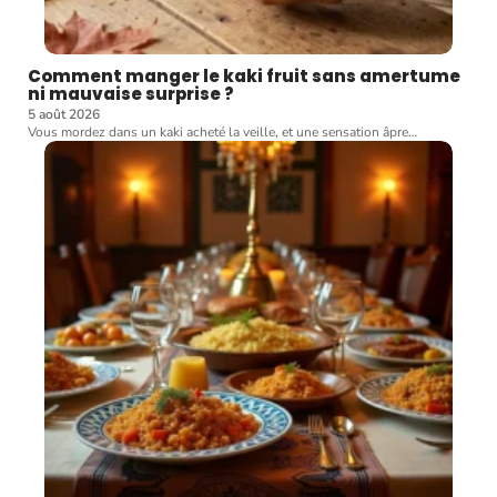
Comment manger le kaki fruit sans amertume
ni mauvaise surprise ?
5 août 2026
Vous mordez dans un kaki acheté la veille, et une sensation âpre
…