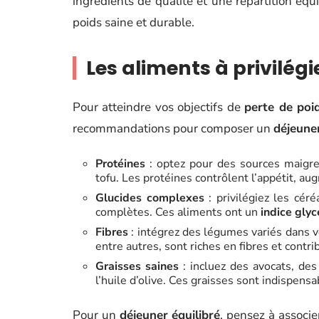
ingrédients de qualité et une répartition éq
poids saine et durable.
Les aliments à privilég
Pour atteindre vos objectifs de
perte de poi
recommandations pour composer un
déjeune
Protéines
: optez pour des sources maigres
tofu. Les protéines contrôlent l’appétit, aug
Glucides complexes
: privilégiez les cér
complètes. Ces aliments ont un
indice gly
Fibres
: intégrez des légumes variés dans vo
entre autres, sont riches en fibres et contr
Graisses saines
: incluez des avocats, de
l’huile d’olive. Ces graisses sont indispens
Pour un
déjeuner équilibré
, pensez à associ