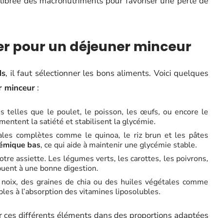
uilibrée des macronutriments pour favoriser une perte de
ier pour un déjeuner minceur
ds
, il faut sélectionner les bons aliments. Voici quelques
r minceur
:
 telles que le poulet, le poisson, les œufs, ou encore le
mentent la satiété et stabilisent la glycémie.
éales complètes comme le quinoa, le riz brun et les pâtes
cémique bas
, ce qui aide à maintenir une glycémie stable.
tre assiette. Les légumes verts, les carottes, les poivrons,
ibuent à une bonne digestion.
s noix, des graines de chia ou des huiles végétales comme
ables à l’absorption des vitamines liposolubles.
er ces différents éléments dans des proportions adaptées