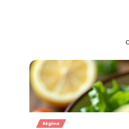
C
Régime