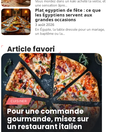
Vous mordez dans un kaki acheté la veille, et
une sensation âpre
…
Plat egyptien de fête : ce que
les Égyptiens servent aux
grandes occasions
3 août 2026
En Égypte, la table dressée pour un mariage,
un baptême ou la
…
Article favori
CUISINER
Pour une commande
gourmande, misez sur
un restaurant italien