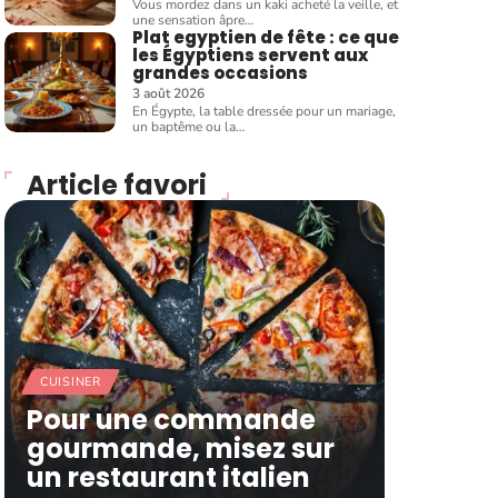
Vous mordez dans un kaki acheté la veille, et
une sensation âpre
…
Plat egyptien de fête : ce que
les Égyptiens servent aux
grandes occasions
3 août 2026
En Égypte, la table dressée pour un mariage,
un baptême ou la
…
Article favori
CUISINER
Pour une commande
gourmande, misez sur
un restaurant italien