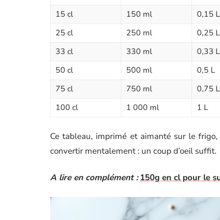
15 cl
150 ml
0,15 L
25 cl
250 ml
0,25 L
33 cl
330 ml
0,33 L
50 cl
500 ml
0,5 L
75 cl
750 ml
0,75 L
100 cl
1 000 ml
1 L
Ce tableau, imprimé et aimanté sur le frigo,
convertir mentalement : un coup d’oeil suffit.
A lire en complément :
150g en cl pour le su