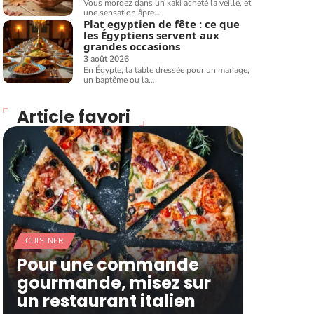
Vous mordez dans un kaki acheté la veille, et
une sensation âpre
…
Plat egyptien de fête : ce que
les Égyptiens servent aux
grandes occasions
3 août 2026
En Égypte, la table dressée pour un mariage,
un baptême ou la
…
Article favori
CUISINER
Pour une commande
gourmande, misez sur
un restaurant italien