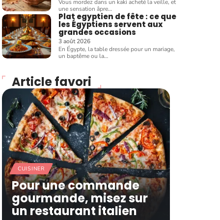
Vous mordez dans un kaki acheté la veille, et
une sensation âpre
…
Plat egyptien de fête : ce que
les Égyptiens servent aux
grandes occasions
3 août 2026
En Égypte, la table dressée pour un mariage,
un baptême ou la
…
Article favori
CUISINER
Pour une commande
gourmande, misez sur
un restaurant italien