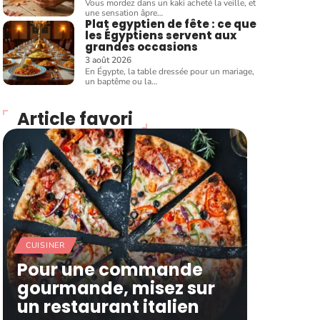
Vous mordez dans un kaki acheté la veille, et
une sensation âpre
…
Plat egyptien de fête : ce que
les Égyptiens servent aux
grandes occasions
3 août 2026
En Égypte, la table dressée pour un mariage,
un baptême ou la
…
Article favori
CUISINER
Pour une commande
gourmande, misez sur
un restaurant italien