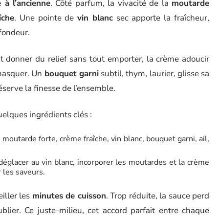
 à l’ancienne
. Côté parfum, la vivacité de la
moutarde
îche
. Une pointe de
vin blanc
sec apporte la fraîcheur,
ofondeur.
oit donner du relief sans tout emporter, la crème adoucir
s masquer. Un
bouquet garni
subtil, thym, laurier, glisse sa
éserve la finesse de l’ensemble.
elques ingrédients clés :
 moutarde forte, crème fraîche, vin blanc, bouquet garni, ail,
 déglacer au vin blanc, incorporer les moutardes et la crème
 les saveurs.
ller les
minutes de cuisson
. Trop réduite, la sauce perd
ublier. Ce juste-milieu, cet accord parfait entre chaque