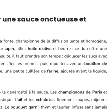
r une sauce onctueuse et
la fonte, championne de la diffusion lente et homogène,
 le
lapin
, alliez
huile d’olive
et beurre : ce duo offre une
nsuite, il faut prendre son temps : déglacer les sucs avec
ntensifier les arômes, puis mouiller avec un
bouillon de
e, une petite cuillère de
farine
, ajoutée avant le liquide,
e la générosité à la sauce. Les
champignons de Paris
et
stique. L’
ail
et les
échalotes
, finement coupés, mijotent
ts. Le
bouquet garni
, thym et laurier, infuse sans jamais