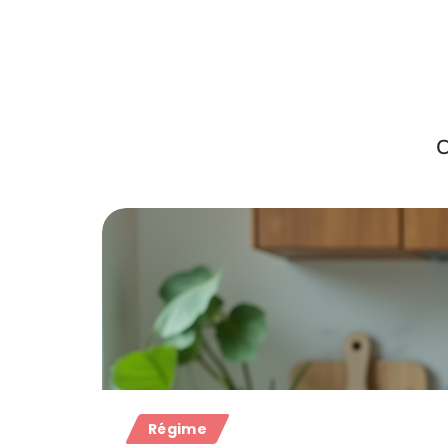
C
Régime