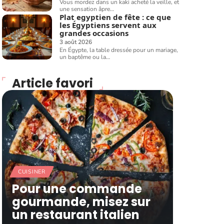
Vous mordez dans un kaki acheté la veille, et
une sensation âpre
…
Plat egyptien de fête : ce que
les Égyptiens servent aux
grandes occasions
3 août 2026
En Égypte, la table dressée pour un mariage,
un baptême ou la
…
Article favori
CUISINER
Pour une commande
gourmande, misez sur
un restaurant italien