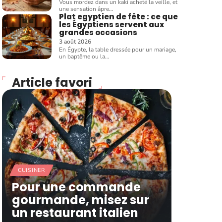
Vous mordez dans un kaki acheté la veille, et
une sensation âpre
…
Plat egyptien de fête : ce que
les Égyptiens servent aux
grandes occasions
3 août 2026
En Égypte, la table dressée pour un mariage,
un baptême ou la
…
Article favori
CUISINER
Pour une commande
gourmande, misez sur
un restaurant italien