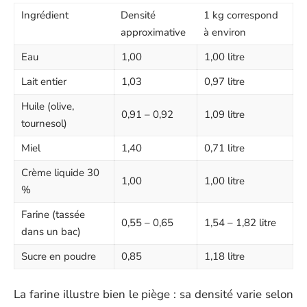
Ingrédient
Densité
1 kg correspond
approximative
à environ
Eau
1,00
1,00 litre
Lait entier
1,03
0,97 litre
Huile (olive,
0,91 – 0,92
1,09 litre
tournesol)
Miel
1,40
0,71 litre
Crème liquide 30
1,00
1,00 litre
%
Farine (tassée
0,55 – 0,65
1,54 – 1,82 litre
dans un bac)
Sucre en poudre
0,85
1,18 litre
La farine illustre bien le piège : sa densité varie selon