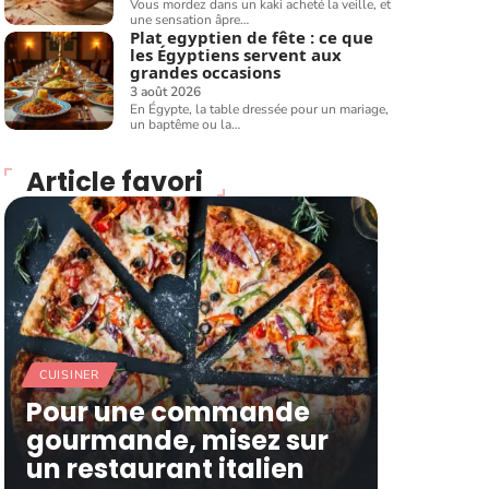
Vous mordez dans un kaki acheté la veille, et
une sensation âpre
…
Plat egyptien de fête : ce que
les Égyptiens servent aux
grandes occasions
3 août 2026
En Égypte, la table dressée pour un mariage,
un baptême ou la
…
Article favori
CUISINER
Pour une commande
gourmande, misez sur
un restaurant italien