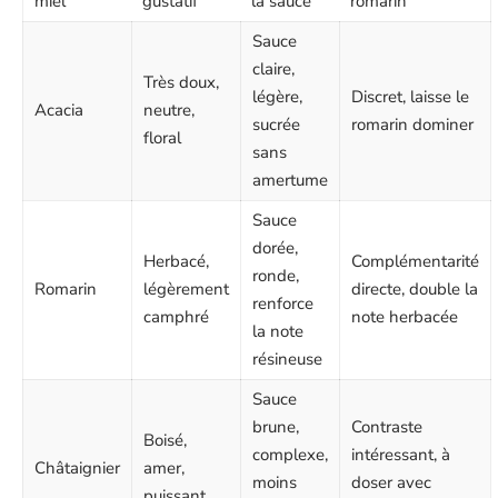
miel
gustatif
la sauce
romarin
Sauce
claire,
Très doux,
légère,
Discret, laisse le
Acacia
neutre,
sucrée
romarin dominer
floral
sans
amertume
Sauce
dorée,
Herbacé,
Complémentarité
ronde,
Romarin
légèrement
directe, double la
renforce
camphré
note herbacée
la note
résineuse
Sauce
brune,
Contraste
Boisé,
complexe,
intéressant, à
Châtaignier
amer,
moins
doser avec
puissant