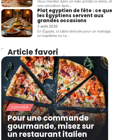
Vous mordez dans un kaki acheté la veille, et
une sensation âpre
…
Plat egyptien de fête : ce que
les Égyptiens servent aux
grandes occasions
3 août 2026
En Égypte, la table dressée pour un mariage,
un baptême ou la
…
Article favori
CUISINER
Pour une commande
gourmande, misez sur
un restaurant italien