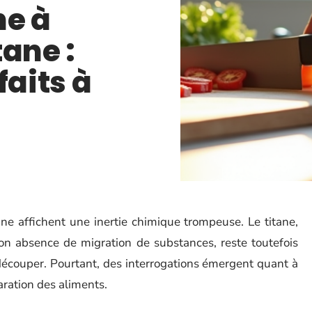
he à
tane :
faits à
sine affichent une inertie chimique trompeuse. Le titane,
son absence de migration de substances, reste toutefois
découper. Pourtant, des interrogations émergent quant à
paration des aliments.