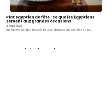
Plat egyptien de fête : ce que les Égyptiens
servent aux grandes occasions
3 août 2026
En Égypte, la table dressée pour un mariage, un baptême ou la
…
Article favori
CUISINER
Pour une commande
gourmande, misez sur un