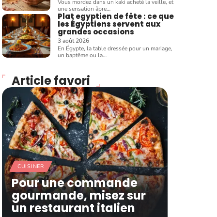
Vous mordez dans un kaki acheté la veille, et
une sensation âpre
…
Plat egyptien de fête : ce que
les Égyptiens servent aux
grandes occasions
3 août 2026
En Égypte, la table dressée pour un mariage,
un baptême ou la
…
Article favori
CUISINER
Pour une commande
gourmande, misez sur
un restaurant italien