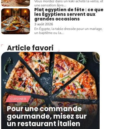
Vous mordez dans un kaki acheté la veille, et
une sensation âpre
…
Plat egyptien de fête : ce que
les Égyptiens servent aux
grandes occasions
3 août 2026
En Égypte, la table dressée pour un mariage,
un baptême ou la
…
Article favori
CUISINER
Pour une commande
gourmande, misez sur
un restaurant italien