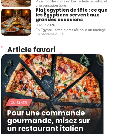
Vous mordez dans un kaki acheté la veille, et
une sensation âpre
…
Plat egyptien de fête : ce que
les Égyptiens servent aux
grandes occasions
3 août 2026
En Égypte, la table dressée pour un mariage,
un baptême ou la
…
Article favori
CUISINER
Pour une commande
gourmande, misez sur
un restaurant italien