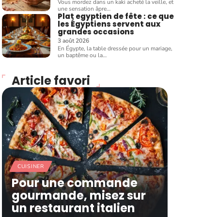
Vous mordez dans un kaki acheté la veille, et
une sensation âpre
…
Plat egyptien de fête : ce que
les Égyptiens servent aux
grandes occasions
3 août 2026
En Égypte, la table dressée pour un mariage,
un baptême ou la
…
Article favori
CUISINER
Pour une commande
gourmande, misez sur
un restaurant italien