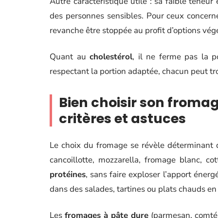
Autre caractéristique utile : sa faible teneur
des personnes sensibles. Pour ceux concer
revanche être stoppée au profit d’options vég
Quant au
cholestérol
, il ne ferme pas la 
respectant la portion adaptée, chacun peut t
Bien choisir son fromag
critères et astuces
Le choix du fromage se révèle déterminant 
cancoillotte, mozzarella, fromage blanc, co
protéines
, sans faire exploser l’apport énerg
dans des salades, tartines ou plats chauds en
Les
fromages à pâte dure
(parmesan, comté,