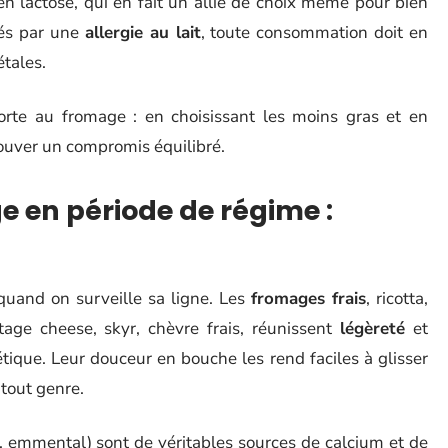
 en lactose, qui en fait un allié de choix même pour bien
nés par une
allergie au lait
, toute consommation doit en
étales.
porte au fromage : en choisissant les moins gras et en
rouver un compromis équilibré.
e en période de régime :
quand on surveille sa ligne. Les
fromages frais
, ricotta,
ttage cheese, skyr, chèvre frais, réunissent
légèreté
et
étique. Leur douceur en bouche les rend faciles à glisser
 tout genre.
 emmental) sont de véritables sources de calcium et de