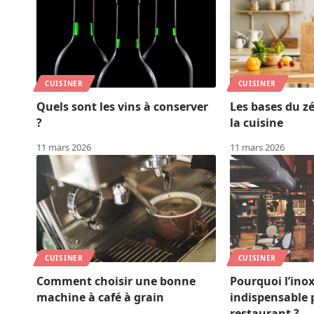
CUISINER
CUISINER
Quels sont les vins à conserver
Les bases du z
?
la cuisine
11 mars 2026
11 mars 2026
CUISINER
CUISINER
Comment choisir une bonne
Pourquoi l’inox 
machine à café à grain
indispensable 
restaurant ?