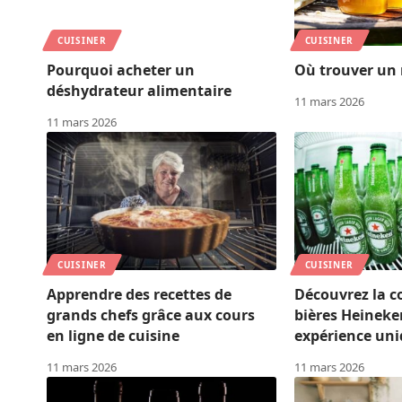
CUISINER
CUISINER
Pourquoi acheter un
Où trouver un 
déshydrateur alimentaire
11 mars 2026
11 mars 2026
CUISINER
CUISINER
Apprendre des recettes de
Découvrez la co
grands chefs grâce aux cours
bières Heineke
en ligne de cuisine
expérience un
11 mars 2026
11 mars 2026