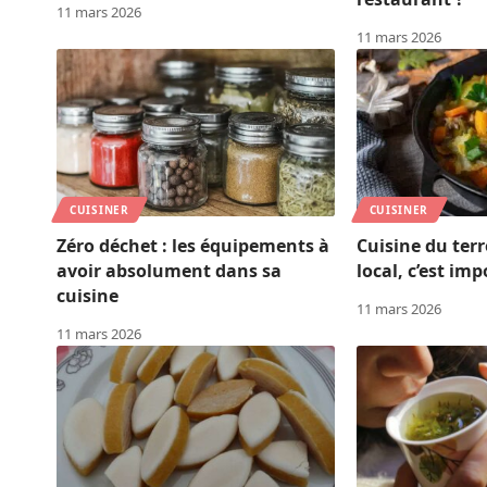
11 mars 2026
11 mars 2026
CUISINER
CUISINER
Zéro déchet : les équipements à
Cuisine du ter
avoir absolument dans sa
local, c’est imp
cuisine
11 mars 2026
11 mars 2026